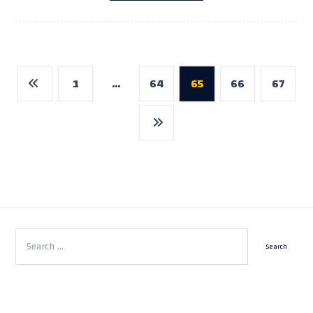
1
…
64
65
66
67