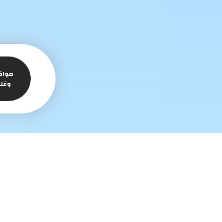
مواف
وغل