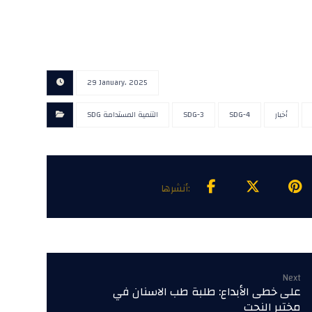
29 January، 2025
أخبار
SDG-4
SDG-3
SDG التنمية المستدامة
Next
على خطى الأبداع: طلبة طب الاسنان في
مختبر النحت