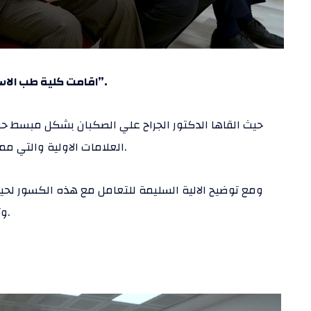
اقامت كلية طب الاسنان في جامعة الناجي ندوة بعنوان “كسور عظام الوجه”.
حيث القاها الدكتور الجراح علي الصكبان بشكل مبسط حول
العلامات الاولية والتي ممكن ان يتم التعرف عليها لغير المختص في موقع الحادث.
ومع توضيح الالية السليمة للتعامل مع هذه الكسور لحين 
وتداخل الحضور بتفاعل علمي بين اسئلة وملاحظات مهمة.