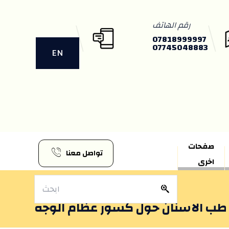
رقم الهاتف
07818999997
07745048883
EN
صفحات
تواصل معنا
اخرى
طب الاسنان حول كسور عظام الوجه