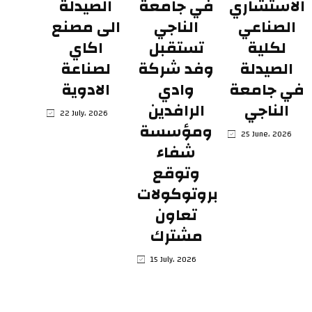
الاستشاري
في جامعة
الصيدلة
الصناعي
الناجي
الى مصنع
لكلية
تستقبل
اكاي
الصيدلة
وفد شركة
لصناعة
في جامعة
وادي
الادوية
الناجي
الرافدين
22 July، 2026
ومؤسسة
25 June، 2026
شفاء
وتوقع
بروتوكولات
تعاون
مشترك
15 July، 2026