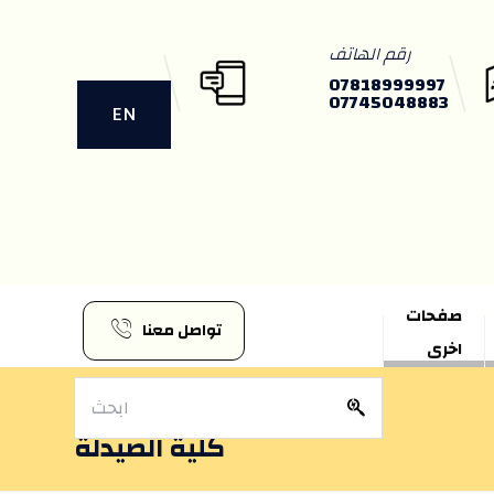
رقم الهاتف
07818999997
07745048883
EN
صفحات
تواصل معنا
اخرى
كلية الصيدلة