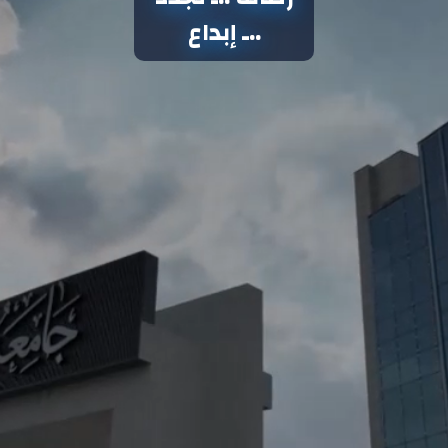
..ـ إبداع