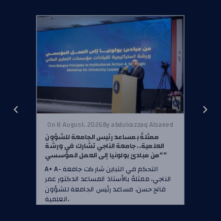
On 8 August، 2026
By abdulrazzaq Alsaeed
ممثلةً بمساعد رئيس الجامعة للشؤون
العلمية.. جامعة الناجي تشارك في ورشة
“من مبادئ بولونيا إلى العمل المؤسسي”
A+ A- التحكم في التباين شاركت جامعة
الناجي، ممثلةً بالأستاذ المساعد الدكتور عمر
فالح حسن، مساعد رئيس الجامعة للشؤون
العلمية،