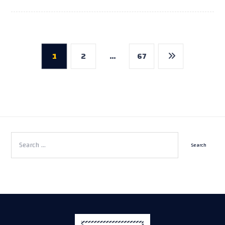
1
2
…
67