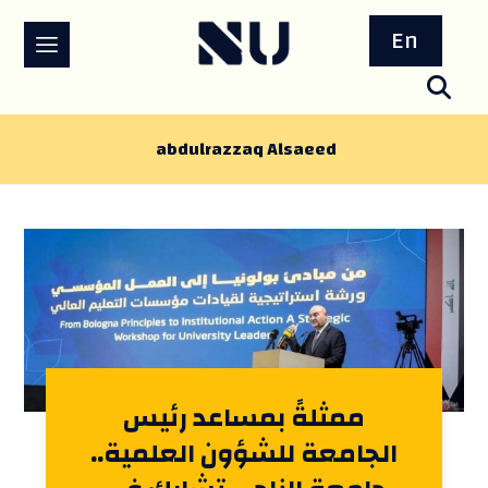
En
abdulrazzaq Alsaeed
ممثلةً بمساعد رئيس
الجامعة للشؤون العلمية..