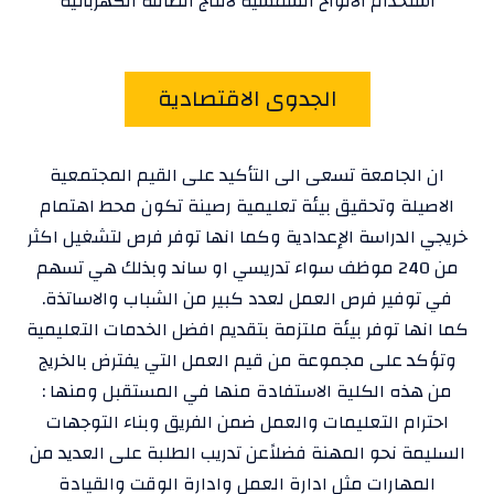
استخدام الالواح الشمسية لانتاج الطاقة الكهربائية
الجدوى الاقتصادية
ان الجامعة تسعى الى التأكيد على القيم المجتمعية
الاصيلة وتحقيق بيئة تعليمية رصينة تكون محط اهتمام
خريجي الدراسة الإعدادية وكما انها توفر فرص لتشغيل اكثر
من 240 موظف سواء تدريسي او ساند وبذلك هي تسهم
في توفير فرص العمل لعدد كبير من الشباب والاساتذة.
كما انها توفر بيئة ملتزمة بتقديم افضل الخدمات التعليمية
وتؤكد على مجموعة من قيم العمل التي يفترض بالخريج
من هذه الكلية الاستفادة منها في المستقبل ومنها :
احترام التعليمات والعمل ضمن الفريق وبناء التوجهات
السليمة نحو المهنة فضلاًعن تدريب الطلبة على العديد من
المهارات مثل ادارة العمل وادارة الوقت والقيادة