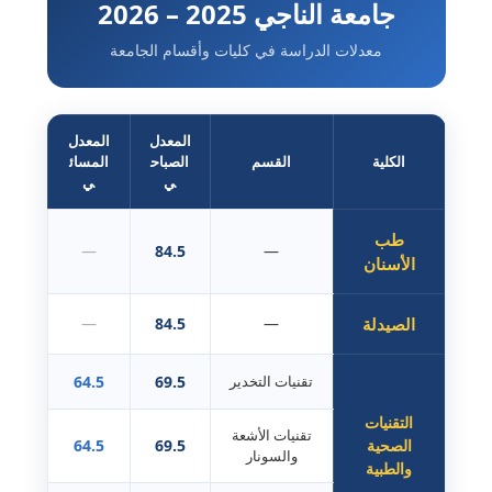
جامعة الناجي 2025 – 2026
معدلات الدراسة في كليات وأقسام الجامعة
المعدل
المعدل
الكلية
القسم
الصباح
المسائ
ي
ي
طب
—
84.5
—
الأسنان
الصيدلة
—
84.5
—
تقنيات التخدير
69.5
64.5
التقنيات
تقنيات الأشعة
الصحية
69.5
64.5
والسونار
والطبية