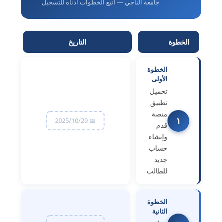
جامعة الناجي — اتبع الخطوات أدناه للتسجيل
الخطوة
التاريخ
الخطوة
الأولى
تحميل
تطبيق
منصة
١
📅 2025/10/29
قدم
وإنشاء
حساب
جديد
للطالب
الخطوة
الثانية