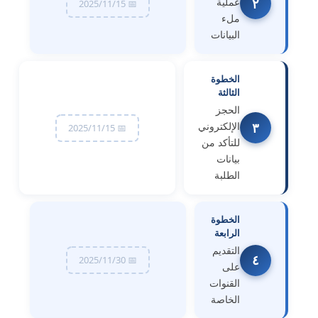
٢
عملية
📅 2025/11/15
ملء
البيانات
الخطوة
الثالثة
الحجز
٣
الإلكتروني
📅 2025/11/15
للتأكد من
بيانات
الطلبة
الخطوة
الرابعة
التقديم
٤
📅 2025/11/30
على
القنوات
الخاصة