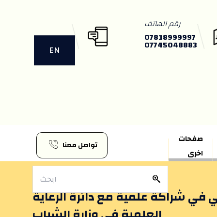
رقم الهاتف
07818999997
07745048883
EN
صفحات
تواصل معنا
اخرى
ي في شراكة علمية مع دائرة الرعاية
العلمية في وزارة الشباب