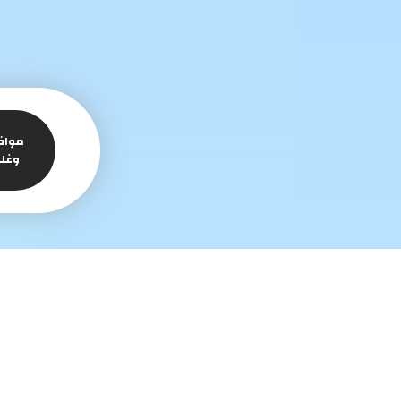
مواف
وغل