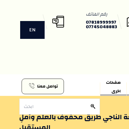
رقم الهاتف
07818999997
07745048883
EN
صفحات
تواصل معنا
اخرى
 الناجي طريقٌ محفوفٌ بالعلم وأملِ
المستقبل