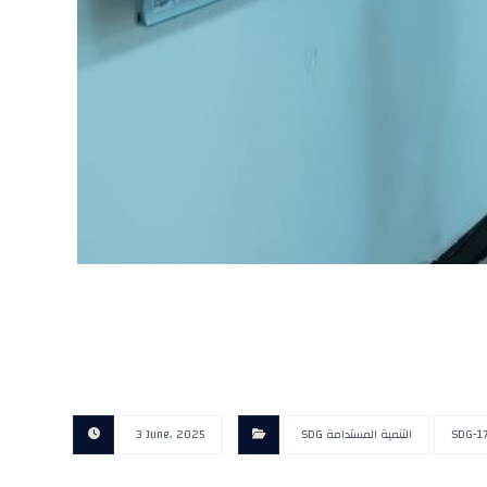
SDG-1
SDG التنمية المستدامة
3 June، 2025