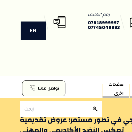
رقم الهاتف
07818999997
07745048883
EN
صفحات
تواصل معنا
اخرى
جي في تطور مستمر: عروض تقديمية
تعكس النضج الأكاديمي والمهني