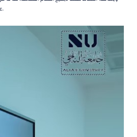
عن أفكاره وتنفيذها ضمن إطار أكاديمي ومهني متكامل.