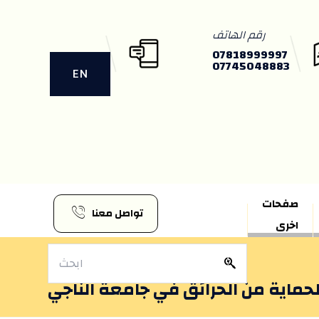
رقم الهاتف
07818999997
07745048883
EN
صفحات
تواصل معنا
اخرى
لحماية من الحرائق في جامعة الناجي